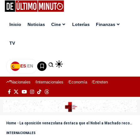
Inicio
Noticias
Cine
Loterías
Finanzas
TV
ES
|
EN
Nacionales
Internacionales
Economía
Entretenimiento
Deport
Home
-
La oposición venezolana destaca que el Nobel a Machado reconoce a los caídos y perseguidos
INTERNACIONALES