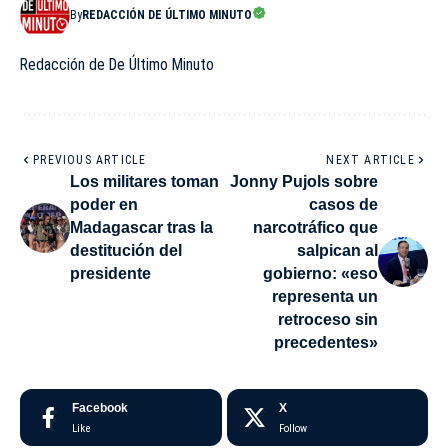
By
REDACCIÓN DE ÚLTIMO MINUTO
Redacción de De Último Minuto
PREVIOUS ARTICLE
NEXT ARTICLE
Los militares toman
Jonny Pujols sobre
poder en
casos de
Madagascar tras la
narcotráfico que
destitución del
salpican al
presidente
gobierno: «eso
representa un
retroceso sin
precedentes»
Facebook
X
Like
Follow