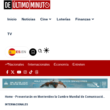
Inicio
Noticias
Cine
Loterías
Finanzas
TV
ES
|
EN
Nacionales
Internacionales
Economía
Entretenimiento
Deport
Home
-
Presentarán en Montevideo la Cumbre Mundial de Comunicación Política
INTERNACIONALES