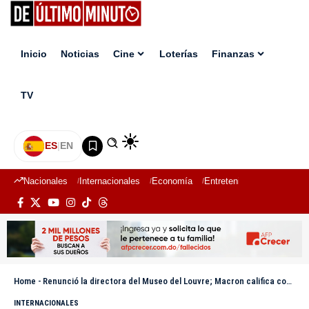
Inicio
Noticias
Cine
Loterías
Finanzas
TV
ES
|
EN
Nacionales
Internacionales
Economía
Entretenimiento
Deport
Home
-
Renunció la directora del Museo del Louvre; Macron califica como “Un acto de responsabilidad”
INTERNACIONALES