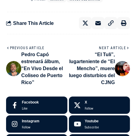
Share This Article
PREVIOUS ARTICLE
NEXT ARTICLE
Pedro Capó
“El Tuli”,
estrenará álbum,
lugarteniente de “El
“En Vivo Desde el
Mencho”, muere
Coliseo de Puerto
luego disturbios del
Rico”
CJNG
Facebook
X
Like
Follow
Instagram
Youtube
Follow
Subscribe