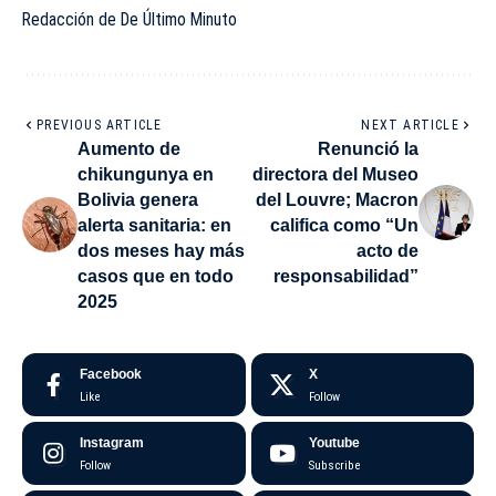
Redacción de De Último Minuto
PREVIOUS ARTICLE
NEXT ARTICLE
Aumento de
Renunció la
chikungunya en
directora del Museo
Bolivia genera
del Louvre; Macron
alerta sanitaria: en
califica como “Un
dos meses hay más
acto de
casos que en todo
responsabilidad”
2025
Facebook
X
Like
Follow
Instagram
Youtube
Follow
Subscribe