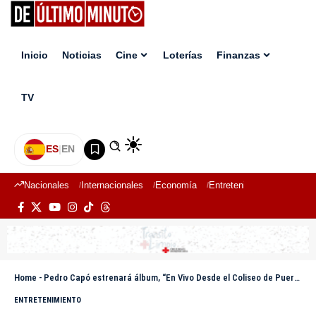
Inicio
Noticias
Cine
Loterías
Finanzas
TV
ES
|
EN
Nacionales
Internacionales
Economía
Entretenimiento
Deport
Home
-
Pedro Capó estrenará álbum, “En Vivo Desde el Coliseo de Puerto Rico”
ENTRETENIMIENTO