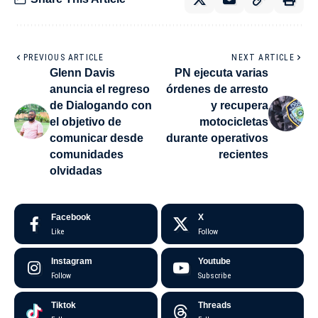
PREVIOUS ARTICLE
NEXT ARTICLE
Glenn Davis
PN ejecuta varias
anuncia el regreso
órdenes de arresto
de Dialogando con
y recupera
el objetivo de
motocicletas
comunicar desde
durante operativos
comunidades
recientes
olvidadas
Facebook
X
Like
Follow
Instagram
Youtube
Follow
Subscribe
Tiktok
Threads