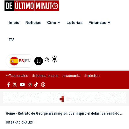
Inicio
Noticias
Cine
Loterías
Finanzas
TV
ES
|
EN
Nacionales
Internacionales
Economía
Entretenimiento
Deport
Home
-
Retrato de George Washington que inspiró el dólar fue vendido por 2,8 millones de dólares
INTERNACIONALES