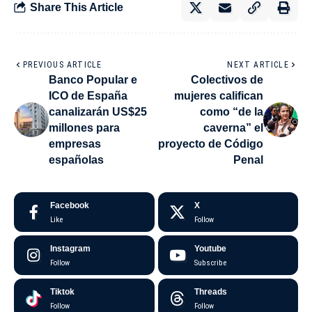
Share This Article
PREVIOUS ARTICLE
NEXT ARTICLE
Banco Popular e
Colectivos de
ICO de España
mujeres califican
canalizarán US$25
como “de la
millones para
caverna” el
empresas
proyecto de Código
españolas
Penal
Facebook
X
Like
Follow
Instagram
Youtube
Follow
Subscribe
Tiktok
Threads
Follow
Follow