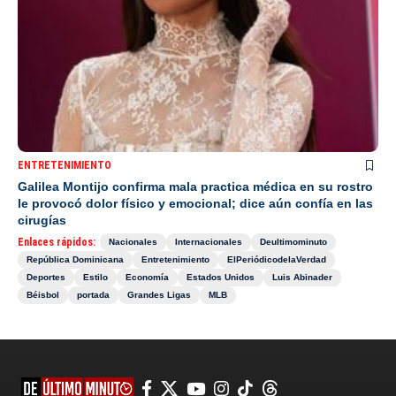
ENTRETENIMIENTO
Galilea Montijo confirma mala practica médica en su rostro
le provocó dolor físico y emocional; dice aún confía en las
cirugías
Enlaces rápidos:
Nacionales
Internacionales
Deultimominuto
República Dominicana
Entretenimiento
ElPeriódicodelaVerdad
Deportes
Estilo
Economía
Estados Unidos
Luis Abinader
Béisbol
portada
Grandes Ligas
MLB