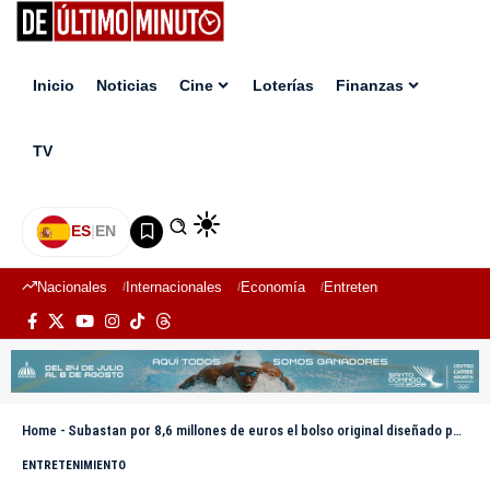
Inicio
Noticias
Cine
Loterías
Finanzas
TV
ES
|
EN
Nacionales
Internacionales
Economía
Entretenimiento
Deport
Home
-
Subastan por 8,6 millones de euros el bolso original diseñado por Hermès para Jane Birkin
ENTRETENIMIENTO