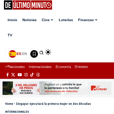
Inicio
Noticias
Cine
Loterías
Finanzas
TV
ES
|
EN
Nacionales
Internacionales
Economía
Entretenimiento
Deport
Home
-
Singapur ejecutará la primera mujer en dos décadas
INTERNACIONALES