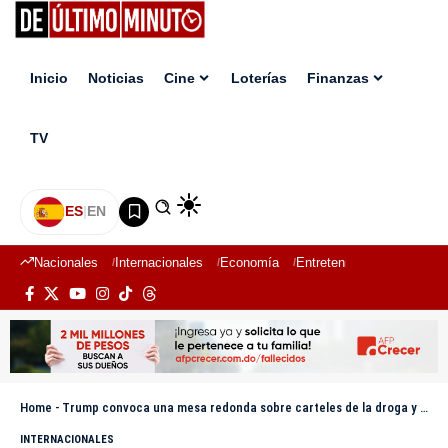
Inicio
Noticias
Cine
Loterías
Finanzas
TV
ES
|
EN
Nacionales
Internacionales
Economía
Entretenimiento
Deport
Home
-
Trump convoca una mesa redonda sobre carteles de la droga y tráfico de migrantes
INTERNACIONALES