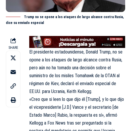
Trump no se opone a los ataques de largo alcance contra Rusia,
dice su enviado especial
SHARE
El presidente estadounidense, Donald
Trump
, no se
opone a los ataques de largo alcance contra Rusia,
pero aún no ha tomado una decisión sobre el
suministro de los misiles Tomahawk de la OTAN al
régimen de Kiev, declaró el enviado especial de
EE.UU. para Ucrania, Keith Kellogg.
«Creo que si leen lo que dijo él [Trump], y lo que dijo
el vicepresidente [J.D.] Vance y el secretario [de
Estado Marco] Rubio, la respuesta es sí», afirmó
Kellogg a Fox News tras ser preguntado si la
postura del mandatario es permitir que Ucrania