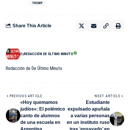
TRUMP
Share This Article
By
REDACCIÓN DE ÚLTIMO MINUTO
Redacción de De Último Minuto
PREVIOUS ARTICLE
NEXT ARTICLE
«Hoy quemamos
Estudiante
judíos»: El polémico
expulsado apuñala
canto de alumnos
a varias personas
de una escuela en
en un instituto ruso
Argentina
tras ‘ensayarlo’ en