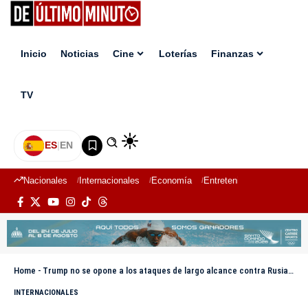
Inicio
Noticias
Cine
Loterías
Finanzas
TV
ES
|
EN
Nacionales
Internacionales
Economía
Entretenimiento
Deport
Home
-
Trump no se opone a los ataques de largo alcance contra Rusia, dice su enviado especial
INTERNACIONALES