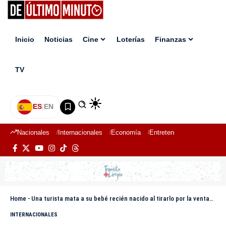
Inicio
Noticias
Cine
Loterías
Finanzas
TV
ES
|
EN
Nacionales
Internacionales
Economía
Entretenimiento
Deport
Home
-
Una turista mata a su bebé recién nacido al tirarlo por la ventana de su hotel en París
INTERNACIONALES