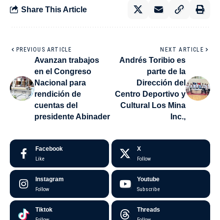
Share This Article
PREVIOUS ARTICLE
NEXT ARTICLE
Avanzan trabajos
Andrés Toribio es
en el Congreso
parte de la
Nacional para
Dirección del
rendición de
Centro Deportivo y
cuentas del
Cultural Los Mina
presidente Abinader
Inc.,
Facebook
X
Like
Follow
Instagram
Youtube
Follow
Subscribe
Tiktok
Threads
Follow
Follow