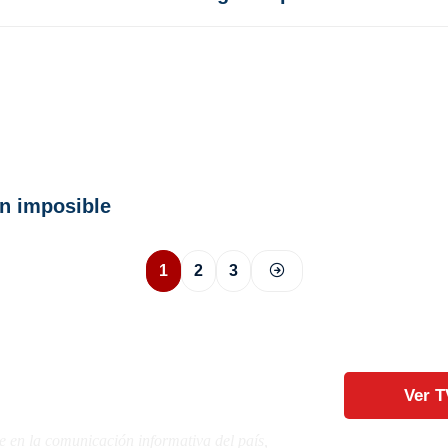
ón imposible
1
2
3
Ver T
e en la comunicación informativa del país,