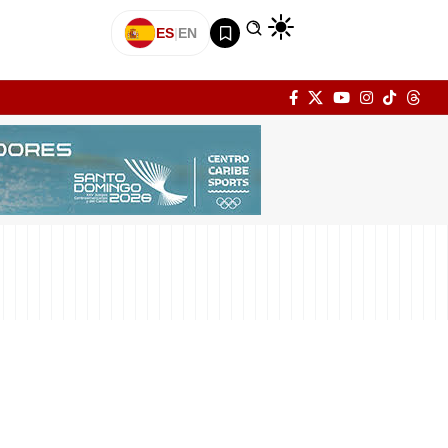
ES
|
EN