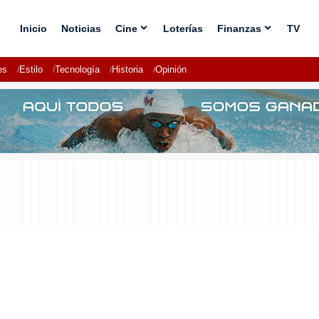
Inicio
Noticias
Cine
Loterías
Finanzas
TV
es
Estilo
Tecnología
Historia
Opinión