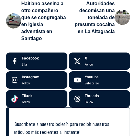
Haitiano asesina a
Autoridades
otro compañero
decomisan una
que se congregaba
tonelada de
en iglesia
presunta cocaína
adventista en
en La Altagracia
Santiago
Facebook
X
Like
Follow
Instagram
Youtube
Follow
Subscribe
Tiktok
Threads
Follow
Follow
¡Suscríbete a nuestro boletín para recibir nuestros
artículos más recientes al instante!