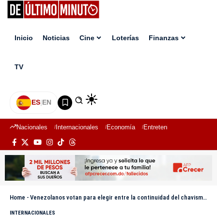
Inicio
Noticias
Cine
Loterías
Finanzas
TV
ES
|
EN
Nacionales
Internacionales
Economía
Entretenimiento
Deport
Home
-
Venezolanos votan para elegir entre la continuidad del chavismo o un cambio político hasta 2031
INTERNACIONALES