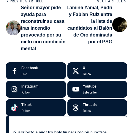
PREVIOUS ARTICLE
NEXT ARTICLE
Señor mayor pide
Lamine Yamal, Pedri
ayuda para
y Fabian Ruiz entre
reconstruir su casa
la lista de
tras incendio
candidatos al Balón
provocado por su
de Oro dominada
nieto con condición
por el PSG
mental
Facebook
X
Like
Follow
Instagram
Youtube
Follow
Subscribe
Tiktok
Threads
Follow
Follow
¡Suscríbete a nuestro boletín para recibir nuestros