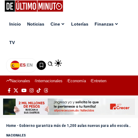
Inicio
Noticias
Cine
Loterías
Finanzas
TV
ES
|
EN
Nacionales
Internacionales
Economía
Entretenimiento
Deport
Home
-
Gobierno garantiza más de 1,200 aulas nuevas para año escolar 2025-2026
NACIONALES