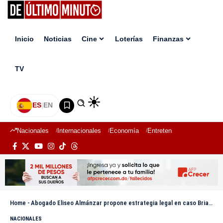
Inicio
Noticias
Cine
Loterías
Finanzas
TV
ES
|
EN
Nacionales
Internacionales
Economía
Entretenimiento
Deport
Home
-
Abogado Eliseo Almánzar propone estrategia legal en caso Brianna Genao: someter por sustracción de menores ante ausencia del cuerpo
NACIONALES