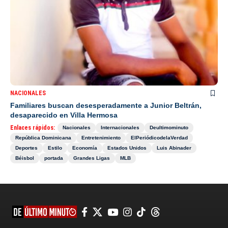
NACIONALES
Familiares buscan desesperadamente a Junior Beltrán,
desaparecido en Villa Hermosa
Enlaces rápidos:
Nacionales
Internacionales
Deultimominuto
República Dominicana
Entretenimiento
ElPeriódicodelaVerdad
Deportes
Estilo
Economía
Estados Unidos
Luis Abinader
Béisbol
portada
Grandes Ligas
MLB