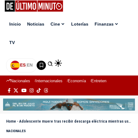
Inicio
Noticias
Cine
Loterías
Finanzas
TV
ES
|
EN
Nacionales
Internacionales
Economía
Entretenimiento
Deport
Home
-
Adolescente muere tras recibir descarga eléctrica mientras usaba su celular en Higüey
NACIONALES