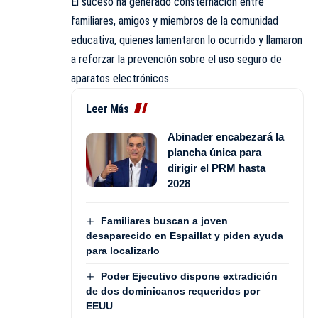
El suceso ha generado consternación entre
familiares, amigos y miembros de la comunidad
educativa, quienes lamentaron lo ocurrido y llamaron
a reforzar la prevención sobre el uso seguro de
aparatos electrónicos.
Leer Más
Abinader encabezará la
plancha única para
dirigir el PRM hasta
2028
Familiares buscan a joven
desaparecido en Espaillat y piden ayuda
para localizarlo
Poder Ejecutivo dispone extradición
de dos dominicanos requeridos por
EEUU