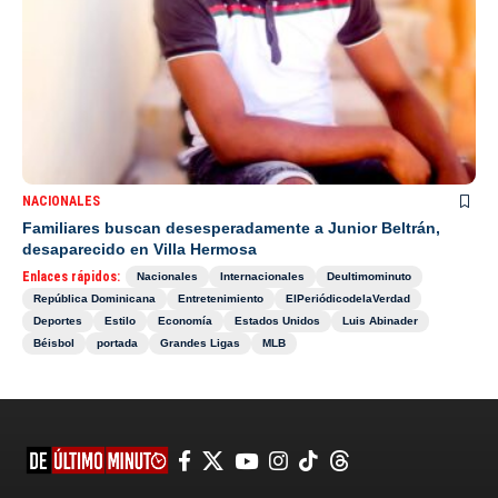
NACIONALES
Familiares buscan desesperadamente a Junior Beltrán,
desaparecido en Villa Hermosa
Enlaces rápidos:
Nacionales
Internacionales
Deultimominuto
República Dominicana
Entretenimiento
ElPeriódicodelaVerdad
Deportes
Estilo
Economía
Estados Unidos
Luis Abinader
Béisbol
portada
Grandes Ligas
MLB