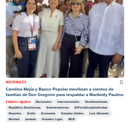
NACIONALES
Carolina Mejía y Banco Popular movilizan a cientos de
familias de Don Gregorio para respaldar a Marileidy Paulino
Enlaces rápidos:
Nacionales
Internacionales
Deultimominuto
República Dominicana
Entretenimiento
ElPeriódicodelaVerdad
Deportes
Estilo
Economía
Estados Unidos
Luis Abinader
Béisbol
portada
Grandes Ligas
MLB