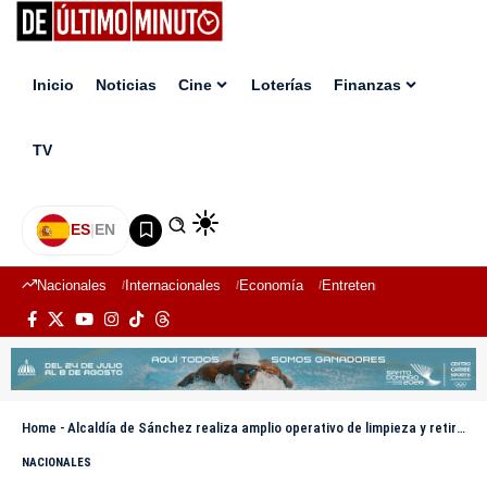
Inicio
Noticias
Cine
Loterías
Finanzas
TV
ES
|
EN
Nacionales
Internacionales
Economía
Entretenimiento
Deport
Home
-
Alcaldía de Sánchez realiza amplio operativo de limpieza y retiro de escombros en distintos sectores del municipio
NACIONALES