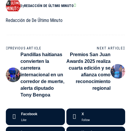
By
REDACCIÓN DE ÚLTIMO MINUTO
Redacción de De Último Minuto
PREVIOUS ARTICLE
NEXT ARTICLE
Pandillas haitianas
Premios San Juan
convierten la
Awards 2025 realiza
carretera
cuarta edición y se
internacional en un
afianza como
corredor de muerte,
reconocimiento
alerta diputado
regional
Tony Bengoa
Facebook
X
Like
Follow