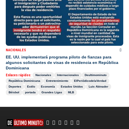
NACIONALES
EE. UU. implementará programa piloto de fianzas para
algunos solicitantes de visas de residencia en República
Dominicana
Enlaces rápidos:
Nacionales
Internacionales
Deultimominuto
República Dominicana
Entretenimiento
ElPeriódicodelaVerdad
Deportes
Estilo
Economía
Estados Unidos
Luis Abinader
Béisbol
portada
Grandes Ligas
MLB