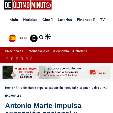
Inicio
Noticias
Cine
Loterías
Finanzas
TV
ES
|
EN
Nacionales
Internacionales
Economía
Entretenimiento
Deporte
Home
-
Antonio Marte impulsa expansión nacional y juramenta directiva del PPG en Higüey
NACIONALES
Antonio Marte impulsa