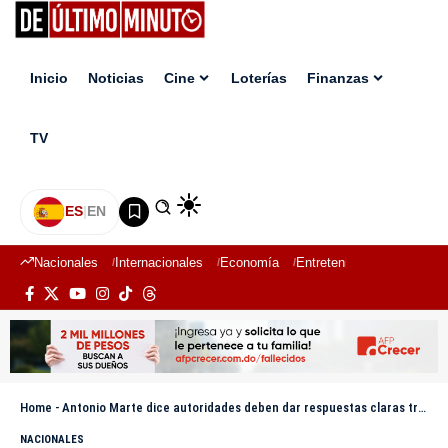
Inicio
Noticias
Cine
Loterías
Finanzas
TV
ES
|
EN
Nacionales
Internacionales
Economía
Entretenimiento
Deport
Home
-
Antonio Marte dice autoridades deben dar respuestas claras tras hallazgo de mujeres decapitadas en Elías Piña
NACIONALES