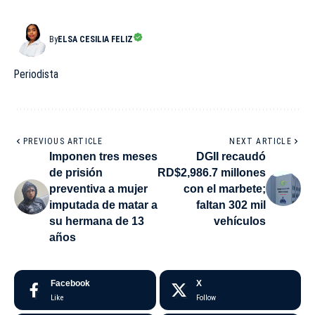
By
ELSA CESILIA FELIZ
Periodista
PREVIOUS ARTICLE
NEXT ARTICLE
Imponen tres meses
DGII recaudó
de prisión
RD$2,986.7 millones
preventiva a mujer
con el marbete;
imputada de matar a
faltan 302 mil
su hermana de 13
vehículos
años
Facebook
X
Like
Follow