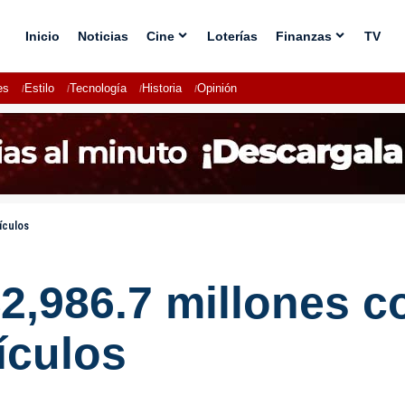
Inicio
Noticias
Cine
Loterías
Finanzas
TV
es
Estilo
Tecnología
Historia
Opinión
ículos
,986.7 millones c
ículos