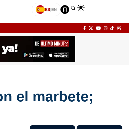
ES
|
EN
on el marbete;