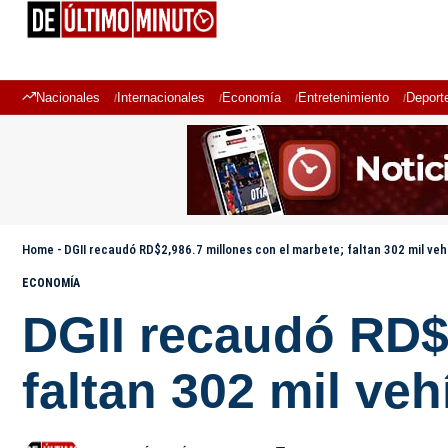
Nacionales
Internacionales
Economía
Entretenimiento
Deport
Home
-
DGII recaudó RD$2,986.7 millones con el marbete; faltan 302 mil veh
ECONOMÍA
DGII recaudó RD$2
faltan 302 mil veh