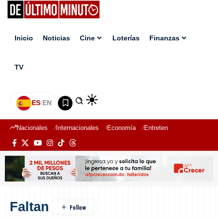
Inicio
Noticias
Cine
Loterías
Finanzas
TV
ES
|
EN
Nacionales
Internacionales
Economía
Entretenimiento
Deport
Faltan