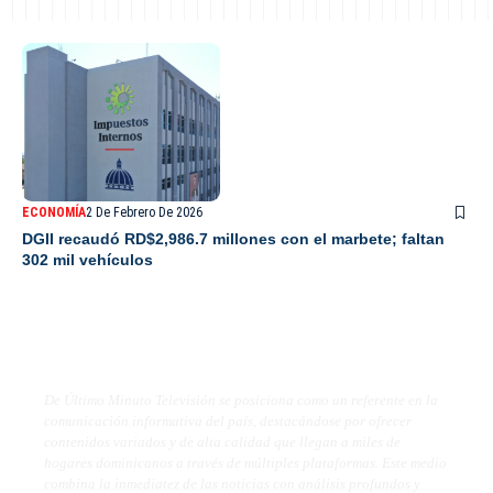
ECONOMÍA
2 De Febrero De 2026
DGII recaudó RD$2,986.7 millones con el marbete; faltan
302 mil vehículos
De Último Minuto TV
De Último Minuto Televisión se posiciona como un referente en la
comunicación informativa del país, destacándose por ofrecer
contenidos variados y de alta calidad que llegan a miles de
hogares dominicanos a través de múltiples plataformas. Este medio
combina la inmediatez de las noticias con análisis profundos y