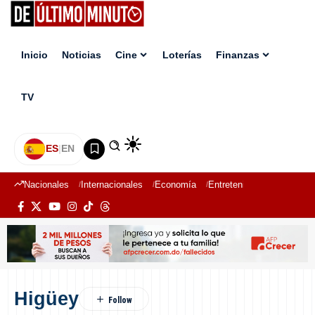
Inicio
Noticias
Cine
Loterías
Finanzas
TV
ES
|
EN
Nacionales
Internacionales
Economía
Entretenimiento
Deport
Higüey