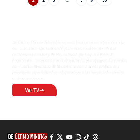
1
2
3
…
5
6
De Último Minuto TV
De Último Minuto Televisión se posiciona como un referente en la
comunicación informativa del país, destacándose por ofrecer
contenidos variados y de alta calidad que llegan a miles de
hogares dominicanos a través de múltiples plataformas. Este medio
combina la inmediatez de las noticias con análisis profundos y
programas especializados, adaptándose a las necesidades de una
audiencia diversa.
Ver TV