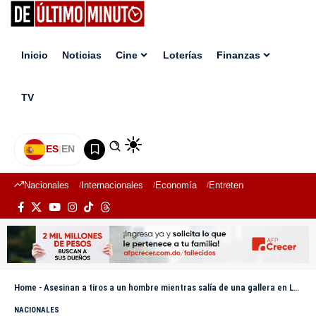
Inicio
Noticias
Cine
Loterías
Finanzas
TV
ES
|
EN
Nacionales
Internacionales
Economía
Entretenimiento
Deport
Home
-
Asesinan a tiros a un hombre mientras salía de una gallera en La Canela de Santiago
NACIONALES