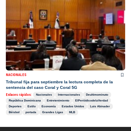
NACIONALES
Tribunal fija para septiembre la lectura completa de la
sentencia del caso Coral y Coral 5G
Enlaces rápidos:
Nacionales
Internacionales
Deultimominuto
República Dominicana
Entretenimiento
ElPeriódicodelaVerdad
Deportes
Estilo
Economía
Estados Unidos
Luis Abinader
Béisbol
portada
Grandes Ligas
MLB