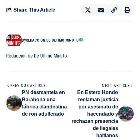
Share This Article
By
REDACCIÓN DE ÚLTIMO MINUTO
Redacción de De Último Minuto
PREVIOUS ARTICLE
NEXT ARTICLE
PN desmantela en
En Estero Hondo
Barahona una
reclaman justicia
fábrica clandestina
por asesinato de
de ron adulterado
hacendado y
rechazan presencia
de ilegales
haitianos