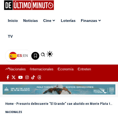
Inicio
Noticias
Cine
Loterías
Finanzas
TV
ES
|
EN
Nacionales
Internacionales
Economía
Entretenimiento
Deport
Home
-
Presunto delincuente “El Grande” cae abatido en Monte Plata tras ser buscado por robo millonario
NACIONALES