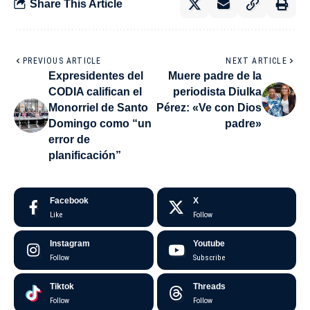
Share This Article
PREVIOUS ARTICLE
NEXT ARTICLE
Expresidentes del
Muere padre de la
CODIA califican el
periodista Diulka
Monorriel de Santo
Pérez: «Ve con Dios
Domingo como “un
padre»
error de
planificación”
Facebook
X
Like
Follow
Instagram
Youtube
Follow
Subscribe
Tiktok
Threads
Follow
Follow