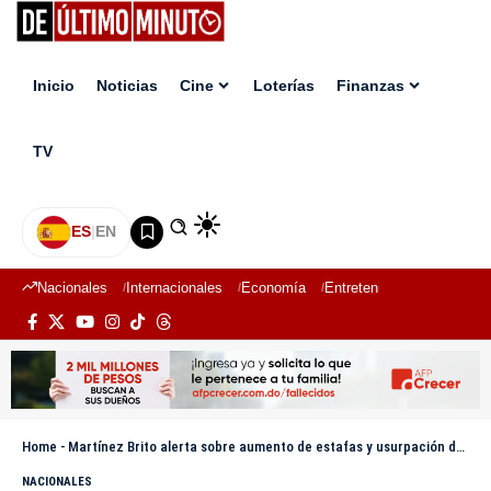
Inicio
Noticias
Cine
Loterías
Finanzas
TV
ES
|
EN
Nacionales
Internacionales
Economía
Entretenimiento
Deport
Home
-
Martínez Brito alerta sobre aumento de estafas y usurpación de identidad a través de Marketplace
NACIONALES