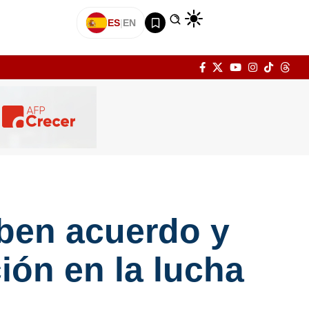
ES
|
EN
ben acuerdo y
ción en la lucha