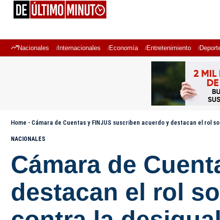
Nacionales
Internacionales
Economía
Entretenimiento
Deport
Home
-
Cámara de Cuentas y FINJUS suscriben acuerdo y destacan el rol soci
NACIONALES
Cámara de Cuenta
destacan el rol so
contra la desigua