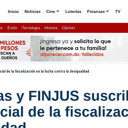
Inicio
Noticias
Cine
Loterías
Finanzas
TV
es
Estilo
Tecnología
Historia
Opinión
al de la fiscalización en la lucha contra la desigualdad
s y FINJUS suscri
cial de la fiscaliza
ldad