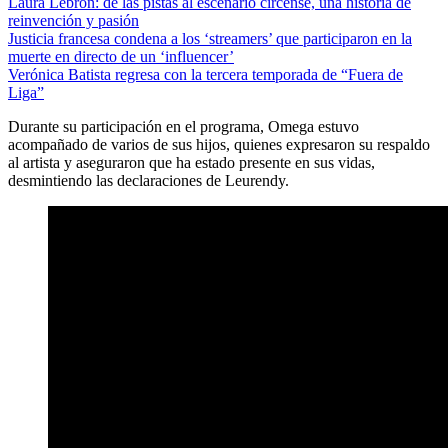
Laura Lebrón: de las pistas al escenario circense, una historia de
reinvención y pasión
Justicia francesa condena a los ‘streamers’ que participaron en la
muerte en directo de un ‘influencer’
Verónica Batista regresa con la tercera temporada de “Fuera de
Liga”
Durante su participación en el programa, Omega estuvo
acompañado de varios de sus hijos, quienes expresaron su respaldo
al artista y aseguraron que ha estado presente en sus vidas,
desmintiendo las declaraciones de Leurendy.