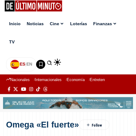
Inicio
Noticias
Cine
Loterías
Finanzas
TV
ES
|
EN
Nacionales
Internacionales
Economía
Entretenimiento
Deport
Omega «El fuerte»