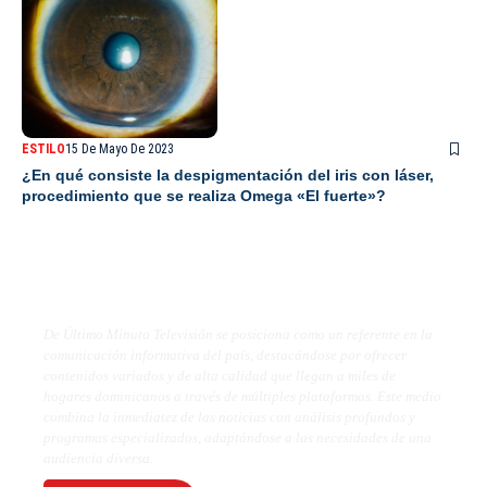
ESTILO
15 De Mayo De 2023
¿En qué consiste la despigmentación del iris con láser,
procedimiento que se realiza Omega «El fuerte»?
De Último Minuto TV
De Último Minuto Televisión se posiciona como un referente en la
comunicación informativa del país, destacándose por ofrecer
contenidos variados y de alta calidad que llegan a miles de
hogares dominicanos a través de múltiples plataformas. Este medio
combina la inmediatez de las noticias con análisis profundos y
programas especializados, adaptándose a las necesidades de una
audiencia diversa.