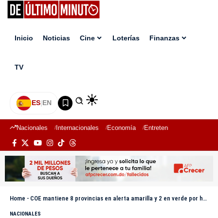
Inicio
Noticias
Cine
Loterías
Finanzas
TV
ES
|
EN
Nacionales
Internacionales
Economía
Entretenimiento
Deport
Home
-
COE mantiene 8 provincias en alerta amarilla y 2 en verde por huracán Erin
NACIONALES