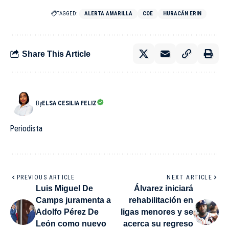
TAGGED:
ALERTA AMARILLA
COE
HURACÁN ERIN
Share This Article
By
ELSA CESILIA FELIZ
Periodista
PREVIOUS ARTICLE
NEXT ARTICLE
Luis Miguel De
Álvarez iniciará
Camps juramenta a
rehabilitación en
Adolfo Pérez De
ligas menores y se
León como nuevo
acerca su regreso