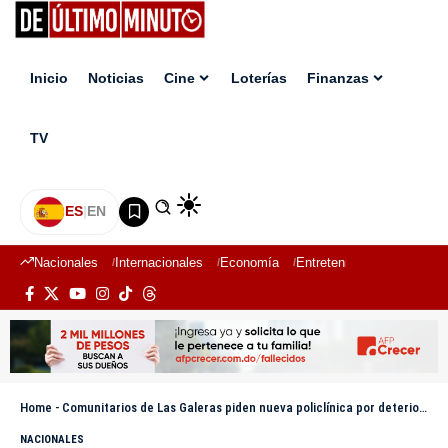
Inicio
Noticias
Cine
Loterías
Finanzas
TV
ES
|
EN
Nacionales
Internacionales
Economía
Entretenimiento
Deport
Home
-
Comunitarios de Las Galeras piden nueva policlínica por deterioro de la actual
NACIONALES