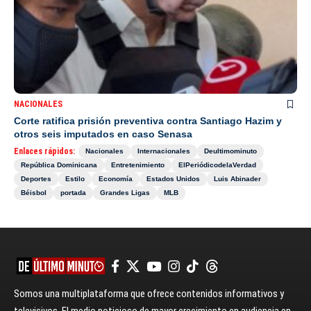
NACIONALES
Corte ratifica prisión preventiva contra Santiago Hazim y
otros seis imputados en caso Senasa
Enlaces rápidos:
Nacionales
Internacionales
Deultimominuto
República Dominicana
Entretenimiento
ElPeriódicodelaVerdad
Deportes
Estilo
Economía
Estados Unidos
Luis Abinader
Béisbol
portada
Grandes Ligas
MLB
Somos una multiplataforma que ofrece contenidos informativos y