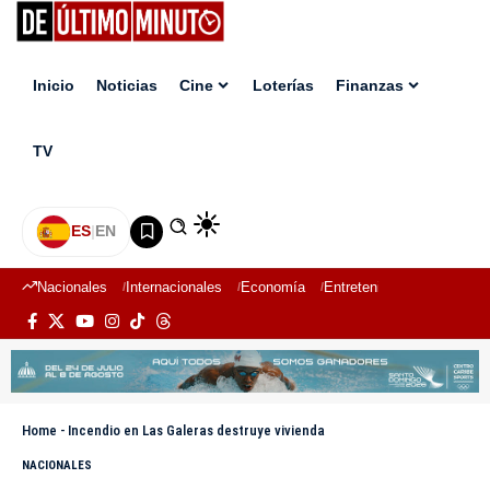
Inicio
Noticias
Cine
Loterías
Finanzas
TV
ES
|
EN
Nacionales
Internacionales
Economía
Entretenimiento
Deport
Home
-
Incendio en Las Galeras destruye vivienda
NACIONALES