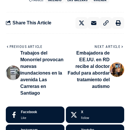
TAGGED:
INCENDIO
LAS GALERAS
VIVIENDA
Share This Article
PREVIOUS ARTICLE
NEXT ARTICLE
Trabajos del
Embajadora de
Monorriel provocan
EE.UU. en RD
nuevas
recibe al doctor
inundaciones en la
Fadul para abordar
avenida Las
tratamiento del
Carreras en
autismo
Santiago
Facebook
X
Like
Follow
Instagram
Youtube