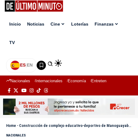
Inicio
Noticias
Cine
Loterías
Finanzas
TV
ES
|
EN
Nacionales
Internacionales
Economía
Entretenimiento
Deport
Home
-
Construcción de complejo educativo-deportivo de Manoguayabo avanza y apunta a ser entregado para el año escolar 2026-2027
NACIONALES