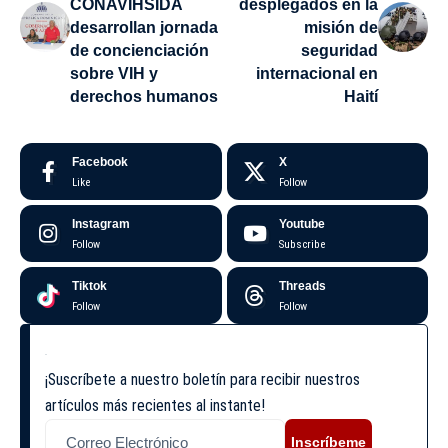
CONAVIHSIDA
desplegados en la
desarrollan jornada
misión de
de concienciación
seguridad
sobre VIH y
internacional en
derechos humanos
Haití
Facebook
X
Like
Follow
Instagram
Youtube
Follow
Subscribe
Tiktok
Threads
Follow
Follow
¡Suscríbete a nuestro boletín para recibir nuestros
artículos más recientes al instante!
Inscríbeme