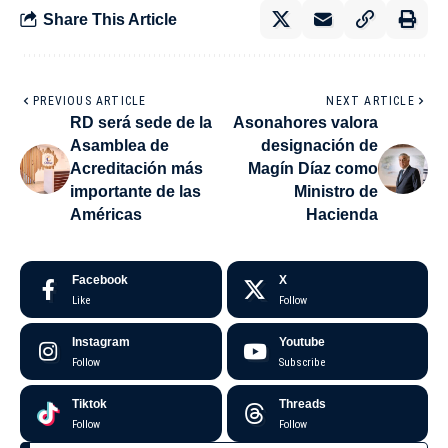
Share This Article
PREVIOUS ARTICLE
NEXT ARTICLE
RD será sede de la
Asonahores valora
Asamblea de
designación de
Acreditación más
Magín Díaz como
importante de las
Ministro de
Américas
Hacienda
Facebook
X
Like
Follow
Instagram
Youtube
Follow
Subscribe
Tiktok
Threads
Follow
Follow