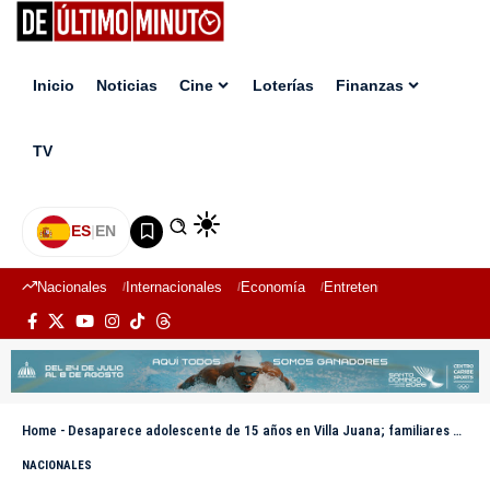
Inicio
Noticias
Cine
Loterías
Finanzas
TV
ES
|
EN
Nacionales
Internacionales
Economía
Entretenimiento
Deport
Home
-
Desaparece adolescente de 15 años en Villa Juana; familiares piden ayuda para localizarla
NACIONALES