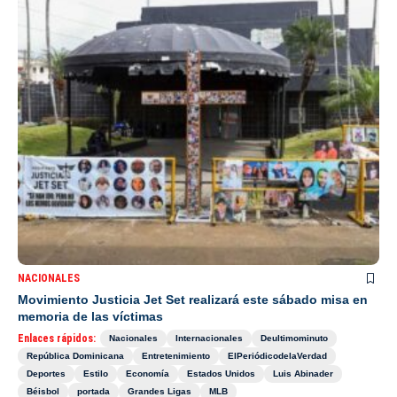
NACIONALES
Movimiento Justicia Jet Set realizará este sábado misa en
memoria de las víctimas
Enlaces rápidos:
Nacionales
Internacionales
Deultimominuto
República Dominicana
Entretenimiento
ElPeriódicodelaVerdad
Deportes
Estilo
Economía
Estados Unidos
Luis Abinader
Béisbol
portada
Grandes Ligas
MLB