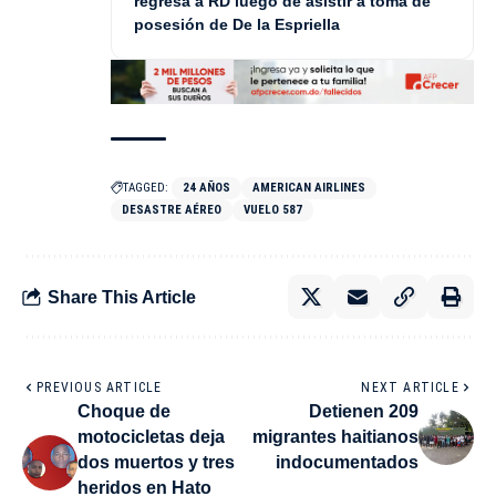
regresa a RD luego de asistir a toma de
posesión de De la Espriella
TAGGED:
24 AÑOS
AMERICAN AIRLINES
DESASTRE AÉREO
VUELO 587
Share This Article
PREVIOUS ARTICLE
NEXT ARTICLE
Choque de
Detienen 209
motocicletas deja
migrantes haitianos
dos muertos y tres
indocumentados
heridos en Hato