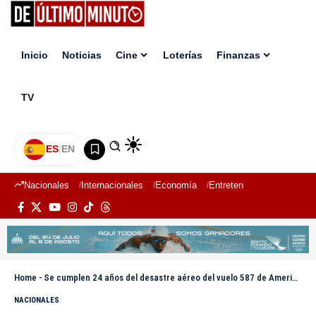
Inicio
Noticias
Cine
Loterías
Finanzas
TV
ES
|
EN
Nacionales
Internacionales
Economía
Entretenimiento
Deport
Home
-
Se cumplen 24 años del desastre aéreo del vuelo 587 de American Airlines
NACIONALES