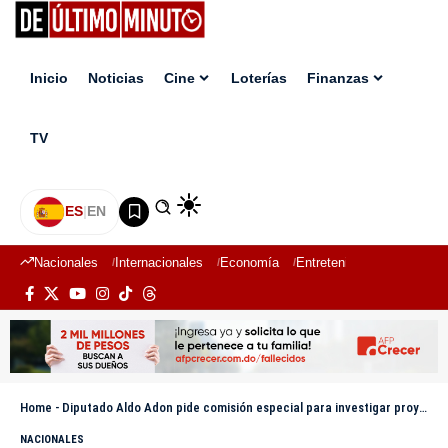
Inicio
Noticias
Cine
Loterías
Finanzas
TV
ES
|
EN
Nacionales
Internacionales
Economía
Entretenimiento
Deport
Home
-
Diputado Aldo Adon pide comisión especial para investigar proyecto de vertedero en La Cuaba
NACIONALES