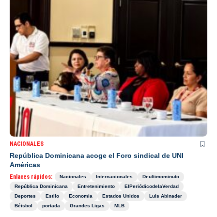
NACIONALES
República Dominicana acoge el Foro sindical de UNI
Américas
Enlaces rápidos:
Nacionales
Internacionales
Deultimominuto
República Dominicana
Entretenimiento
ElPeriódicodelaVerdad
Deportes
Estilo
Economía
Estados Unidos
Luis Abinader
Béisbol
portada
Grandes Ligas
MLB