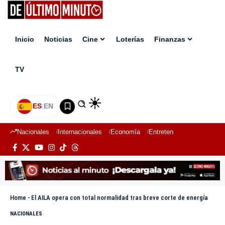
Inicio
Noticias
Cine
Loterías
Finanzas
TV
ES
|
EN
Nacionales
Internacionales
Economía
Entretenimiento
Deport
Home
-
El AILA opera con total normalidad tras breve corte de energía
NACIONALES