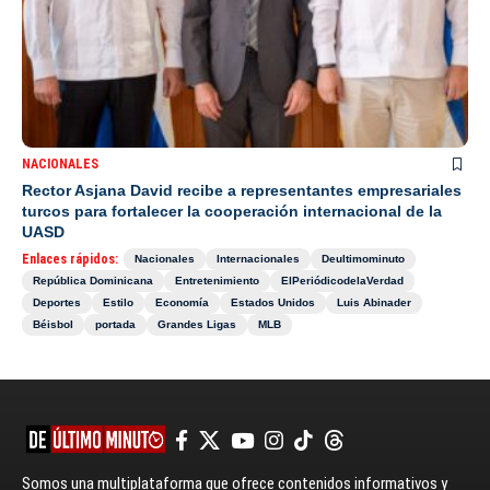
NACIONALES
Rector Asjana David recibe a representantes empresariales
turcos para fortalecer la cooperación internacional de la
UASD
Enlaces rápidos:
Nacionales
Internacionales
Deultimominuto
República Dominicana
Entretenimiento
ElPeriódicodelaVerdad
Deportes
Estilo
Economía
Estados Unidos
Luis Abinader
Béisbol
portada
Grandes Ligas
MLB
Somos una multiplataforma que ofrece contenidos informativos y