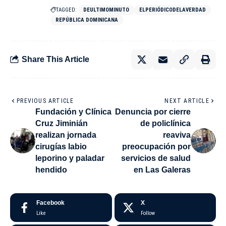
TAGGED:
DEULTIMOMINUTO
ELPERIÓDICODELAVERDAD
REPÚBLICA DOMINICANA
Share This Article
PREVIOUS ARTICLE
NEXT ARTICLE
Fundación y Clínica
Denuncia por cierre
Cruz Jiminián
de policlínica
realizan jornada
reaviva
cirugías labio
preocupación por
leporino y paladar
servicios de salud
hendido
en Las Galeras
Facebook
X
Like
Follow