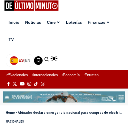
Inicio
Noticias
Cine
Loterías
Finanzas
TV
ES
|
EN
Nacionales
Internacionales
Economía
Entretenimiento
Deport
Home
-
Abinader declara emergencia nacional para compras de electricidad y refuerzo del SENI
NACIONALES