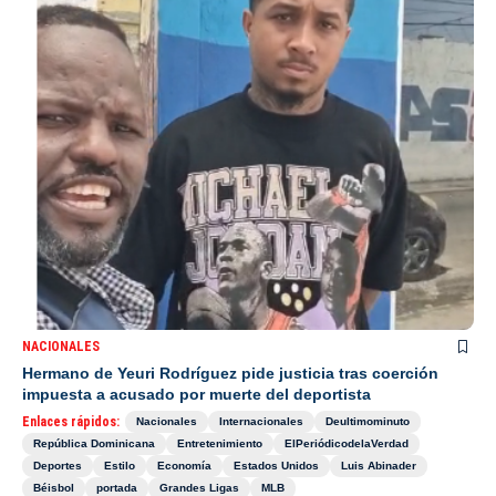
NACIONALES
Hermano de Yeuri Rodríguez pide justicia tras coerción
impuesta a acusado por muerte del deportista
Enlaces rápidos:
Nacionales
Internacionales
Deultimominuto
República Dominicana
Entretenimiento
ElPeriódicodelaVerdad
Deportes
Estilo
Economía
Estados Unidos
Luis Abinader
Béisbol
portada
Grandes Ligas
MLB