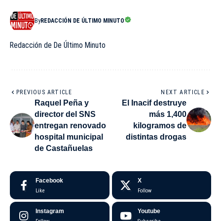
By
REDACCIÓN DE ÚLTIMO MINUTO
Redacción de De Último Minuto
PREVIOUS ARTICLE
NEXT ARTICLE
Raquel Peña y
El Inacif destruye
director del SNS
más 1,400
entregan renovado
kilogramos de
hospital municipal
distintas drogas
de Castañuelas
Facebook
X
Like
Follow
Instagram
Youtube