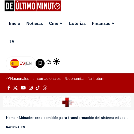
Inicio
Noticias
Cine
Loterías
Finanzas
TV
ES
|
EN
Nacionales
Internacionales
Economía
Entretenimiento
Deport
Home
-
Abinader crea comisión para transformación del sistema educativo
NACIONALES