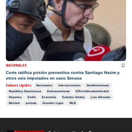
NACIONALES
Corte ratifica prisión preventiva contra Santiago Hazim y
otros seis imputados en caso Senasa
Enlaces rápidos:
Nacionales
Internacionales
Deultimominuto
República Dominicana
Entretenimiento
ElPeriódicodelaVerdad
Deportes
Estilo
Economía
Estados Unidos
Luis Abinader
Béisbol
portada
Grandes Ligas
MLB