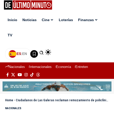
Inicio
Noticias
Cine
Loterías
Finanzas
TV
ES
|
EN
Nacionales
Internacionales
Economía
Entretenimiento
Deport
Home
-
Ciudadanos de Las Galeras reclaman remozamiento de policlínica en Arroyo el Cabo
NACIONALES