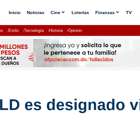
Inicio
Noticias
Cine
Loterías
Finanzas
TV
es
Estilo
Tecnología
Historia
Opinión
PLD es designado v