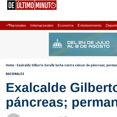
Nacionales
Internacionales
Economía
Entretenimiento
Deport
Home
-
Exalcalde Gilberto Serulle lucha contra cáncer de páncreas; perm
NACIONALES
Exalcalde Gilbert
páncreas; perman