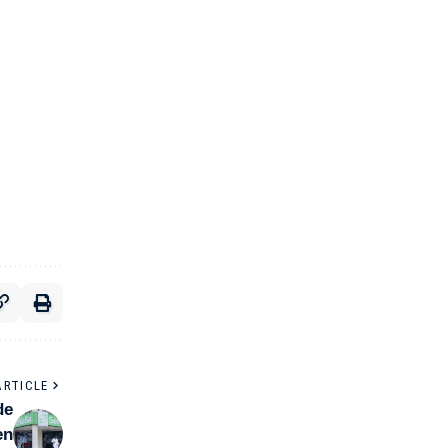
ARTICLE
de
en