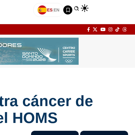
ES
|
EN
tra cáncer de
 el HOMS