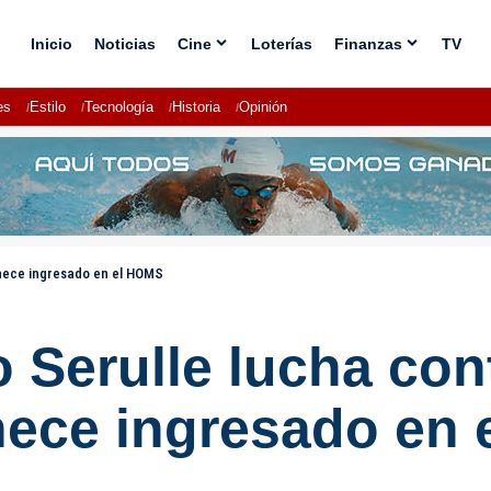
Inicio
Noticias
Cine
Loterías
Finanzas
TV
es
Estilo
Tecnología
Historia
Opinión
anece ingresado en el HOMS
o Serulle lucha con
ece ingresado en