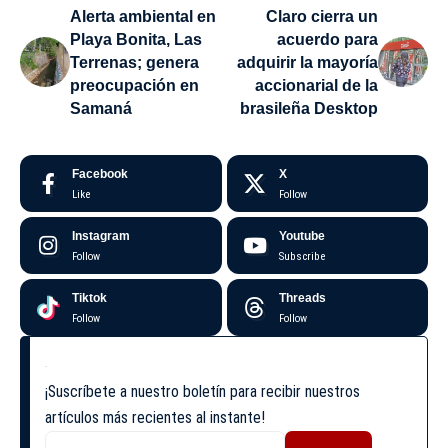
Alerta ambiental en
Claro cierra un
Playa Bonita, Las
acuerdo para
Terrenas; genera
adquirir la mayoría
preocupación en
accionarial de la
Samaná
brasileña Desktop
Facebook
X
Like
Follow
Instagram
Youtube
Follow
Subscribe
Tiktok
Threads
Follow
Follow
¡Suscríbete a nuestro boletín para recibir nuestros
artículos más recientes al instante!