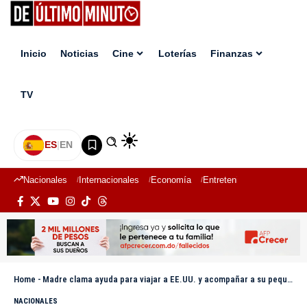
Inicio
Noticias
Cine
Loterías
Finanzas
TV
ES
|
EN
Nacionales
Internacionales
Economía
Entretenimiento
Deport
Home
-
Madre clama ayuda para viajar a EE.UU. y acompañar a su pequeña hija con cáncer
NACIONALES