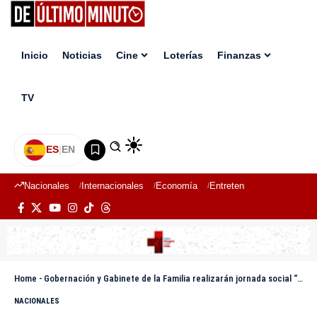
Inicio
Noticias
Cine
Loterías
Finanzas
TV
ES
|
EN
Nacionales
Internacionales
Economía
Entretenimiento
Deport
Home
-
Gobernación y Gabinete de la Familia realizarán jornada social “Estamos en Familia” este sábado 15 de noviembre en Santiago
NACIONALES