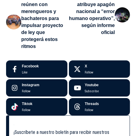
reúnen con
atribuye apagón
merengueros y
nacional a “error
bachateros para
humano operativo”,
impulsar proyecto
según informe
de ley que
oficial
protegerá estos
ritmos
Facebook
X
Like
Follow
Instagram
Youtube
Follow
Subscribe
Tiktok
Threads
Follow
Follow
¡Suscríbete a nuestro boletín para recibir nuestros