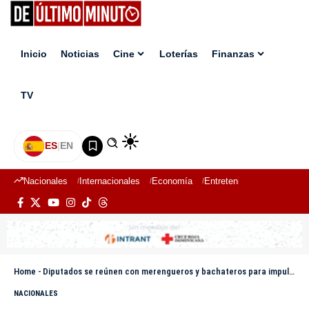
Inicio
Noticias
Cine
Loterías
Finanzas
TV
ES
|
EN
Nacionales
Internacionales
Economía
Entretenimiento
Deport
Home
-
Diputados se reúnen con merengueros y bachateros para impulsar proyecto de ley que protegerá estos ritmos
NACIONALES