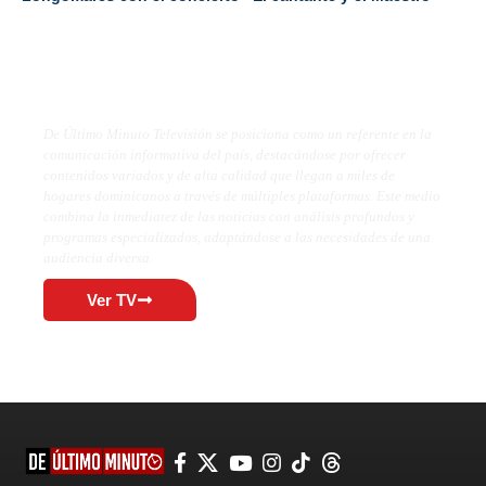
De Último Minuto TV
De Último Minuto Televisión se posiciona como un referente en la
comunicación informativa del país, destacándose por ofrecer
contenidos variados y de alta calidad que llegan a miles de
hogares dominicanos a través de múltiples plataformas. Este medio
combina la inmediatez de las noticias con análisis profundos y
programas especializados, adaptándose a las necesidades de una
audiencia diversa.
Ver TV