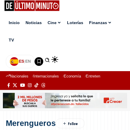
Inicio
Noticias
Cine
Loterías
Finanzas
TV
ES
|
EN
Nacionales
Internacionales
Economía
Entretenimiento
Deport
Merengueros