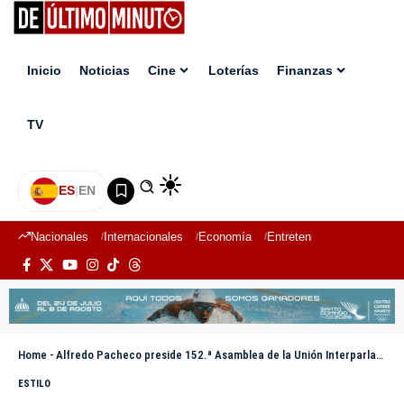
Inicio
Noticias
Cine
Loterías
Finanzas
TV
ES
|
EN
Nacionales
Internacionales
Economía
Entretenimiento
Deport
Home
-
Alfredo Pacheco preside 152.ª Asamblea de la Unión Interparlamentaria en Estambul, Turquía
ESTILO