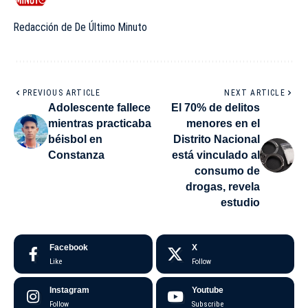
Redacción de De Último Minuto
PREVIOUS ARTICLE
NEXT ARTICLE
Adolescente fallece
El 70% de delitos
mientras practicaba
menores en el
béisbol en
Distrito Nacional
Constanza
está vinculado al
consumo de
drogas, revela
estudio
Facebook
X
Like
Follow
Instagram
Youtube
Follow
Subscribe