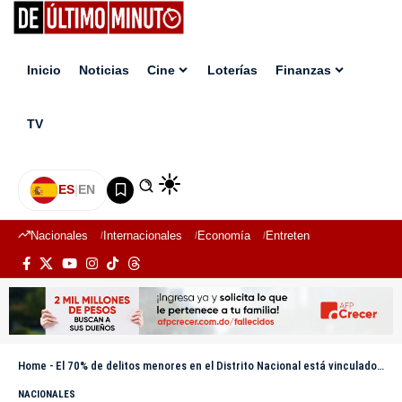
Inicio
Noticias
Cine
Loterías
Finanzas
TV
ES
|
EN
Nacionales
Internacionales
Economía
Entretenimiento
Deport
Home
-
El 70% de delitos menores en el Distrito Nacional está vinculado al consumo de drogas, revela estudio
NACIONALES