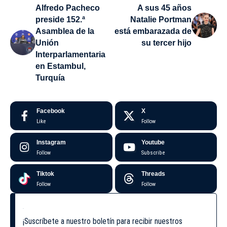
Alfredo Pacheco
A sus 45 años
preside 152.ª
Natalie Portman
Asamblea de la
está embarazada de
Unión
su tercer hijo
Interparlamentaria
en Estambul,
Turquía
Facebook
X
Like
Follow
Instagram
Youtube
Follow
Subscribe
Tiktok
Threads
Follow
Follow
¡Suscríbete a nuestro boletín para recibir nuestros