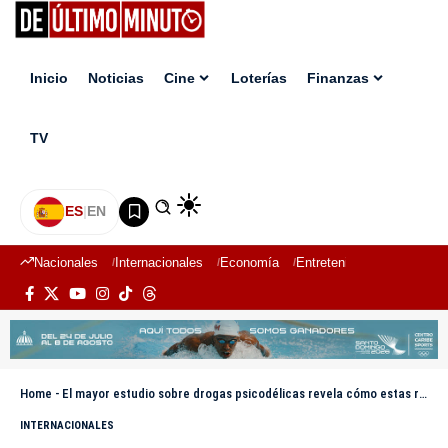
Inicio
Noticias
Cine
Loterías
Finanzas
TV
ES
|
EN
Nacionales
Internacionales
Economía
Entretenimiento
Deport
Home
-
El mayor estudio sobre drogas psicodélicas revela cómo estas reorganizan el cerebro humano
INTERNACIONALES