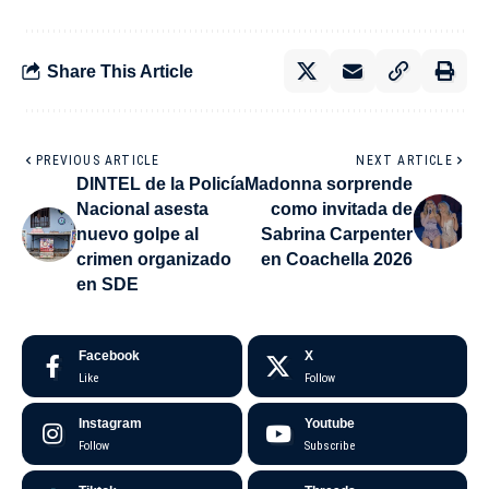
Share This Article
PREVIOUS ARTICLE
NEXT ARTICLE
DINTEL de la Policía
Madonna sorprende
Nacional asesta
como invitada de
nuevo golpe al
Sabrina Carpenter
crimen organizado
en Coachella 2026
en SDE
Facebook
X
Like
Follow
Instagram
Youtube
Follow
Subscribe