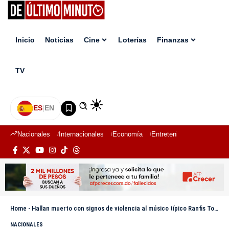
Inicio
Noticias
Cine
Loterías
Finanzas
TV
ES
|
EN
Nacionales
Internacionales
Economía
Entretenimiento
Deport
Home
-
Hallan muerto con signos de violencia al músico típico Ranfis Torres
NACIONALES