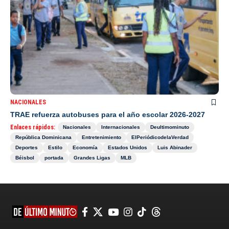
NACIONALES
TRAE refuerza autobuses para el año escolar 2026-2027
Enlaces rápidos:
Nacionales
Internacionales
Deultimominuto
República Dominicana
Entretenimiento
ElPeriódicodelaVerdad
Deportes
Estilo
Economía
Estados Unidos
Luis Abinader
Béisbol
portada
Grandes Ligas
MLB