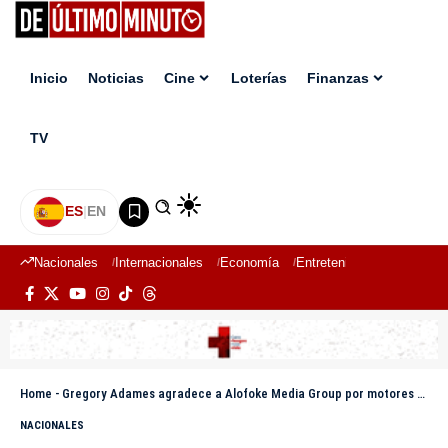
Inicio
Noticias
Cine
Loterías
Finanzas
TV
ES
|
EN
Nacionales
Internacionales
Economía
Entretenimiento
Deport
Home
-
Gregory Adames agradece a Alofoke Media Group por motores para fortalecer delivery de su negocio de catibías
NACIONALES