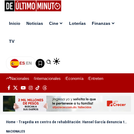
Inicio
Noticias
Cine
Loterías
Finanzas
TV
ES
|
EN
Nacionales
Internacionales
Economía
Entretenimiento
Deport
Home
-
Tragedia en centro de rehabilitación: Hansel García denuncia tortura y muerte sospechosa en fundación de La Romana
NACIONALES