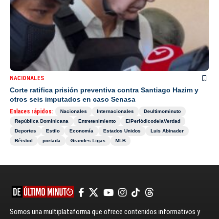
NACIONALES
Corte ratifica prisión preventiva contra Santiago Hazim y
otros seis imputados en caso Senasa
Enlaces rápidos:
Nacionales
Internacionales
Deultimominuto
República Dominicana
Entretenimiento
ElPeriódicodelaVerdad
Deportes
Estilo
Economía
Estados Unidos
Luis Abinader
Béisbol
portada
Grandes Ligas
MLB
Somos una multiplataforma que ofrece contenidos informativos y